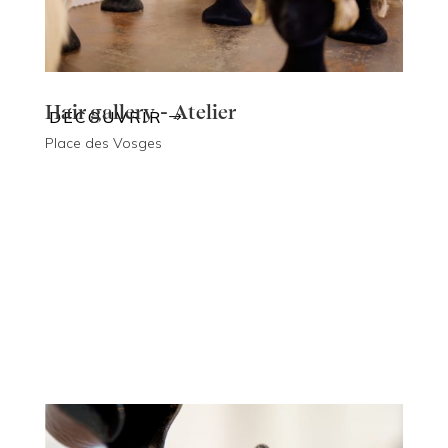
Hair gallery - Atelier
DÉCOUVRIR
Place des Vosges