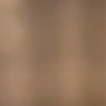
Trois lieux magiques, pour nous enchanter les mèches et
l’esprit.
Salons